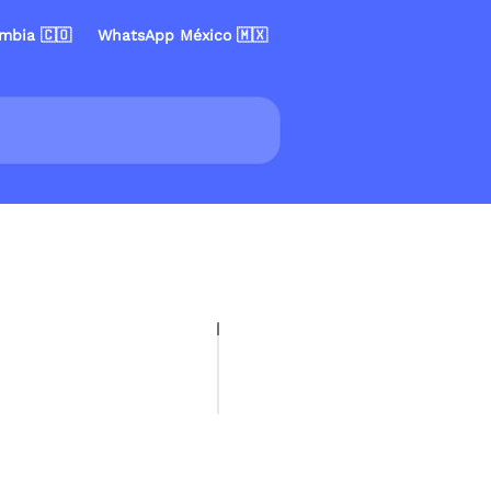
mbia 🇨🇴
WhatsApp México 🇲🇽